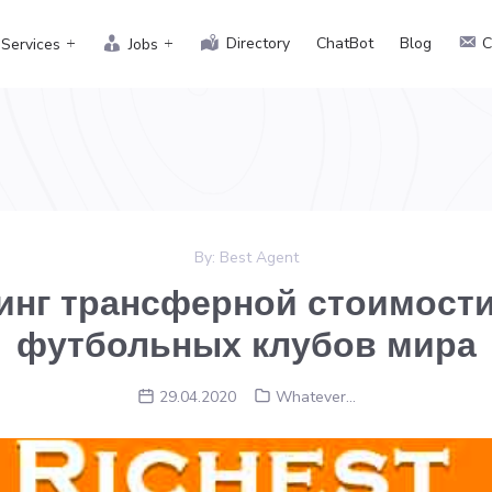
Directory
ChatBot
Blog
C
Services
Jobs
By:
Best Agent
инг трансферной стоимост
футбольных клубов мира
29.04.2020
Whatever...