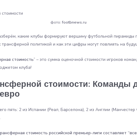
фото:
footbnews.ru
азберём, какие клубы формируют вершину футбольной пирамиды 
их трансферной политикой и как эти цифры могут повлиять на буд
ерная стоимость
” – это сумма оценочной стоимости игроков кома
бюджетом клуба!
ансферной стоимости:
Команды д
 евро
его пять: 2 из Испании (Реал, Барселона), 2 из Англии (Манчестер
.
трансферная стоимость российской премьер-лиги составляет “всего