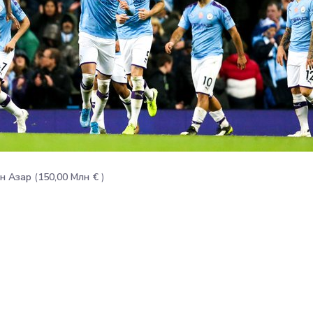
н Азар
(
150,00 Млн €
)