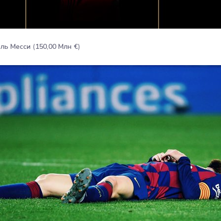
ль Месси
(
150,00 Млн €
)