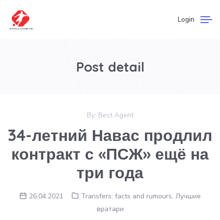
Login
Post detail
By:
Best Agent
34-летний Навас продлил
контракт с «ПСЖ» ещё на
три года
26.04.2021
Transfers: facts and rumours
,
Лучшие
вратари