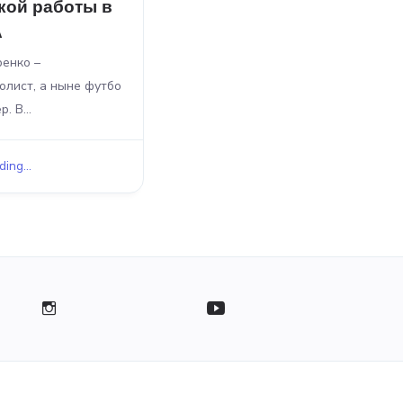
ской работы в
А
ренко –
лист, а ныне футбо
. В...
ing...