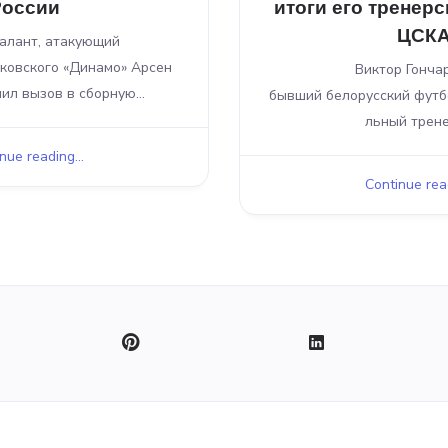
России
итоги его тренер
ЦСК
алант, атакующий
ковского «Динамо» Арсен
Виктор Гонча
ил вызов в сборную...
бывший белорусский футбо
льный тренер
nue reading...
Continue read