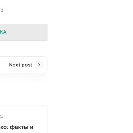
10
СКА
Next post
21
ко: факты и