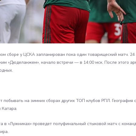
ом сборе у ЦСКА запланирован пока один товарищеский матч. 24
ким «Дюделанжем», начало встречи — в 14:00 мск. После этого а
одных.
т побывать на зимних сборах других ТОП клубов РПЛ. География с
 Катара.
та в «Лужниках» проведет полуфинальный стыковой матч с коман
мира.