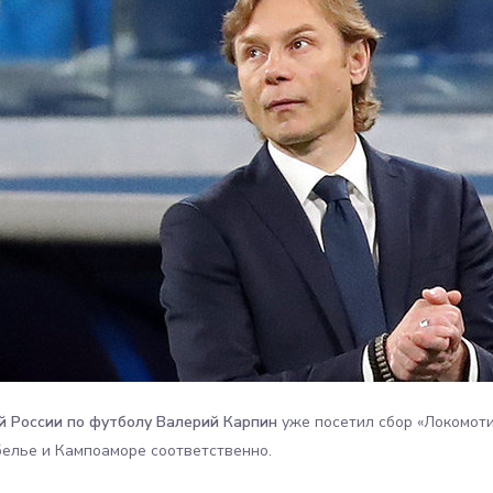
й России по футболу Валерий Карпин
уже посетил сбор «Локомоти
елье и Кампоаморе соответственно.