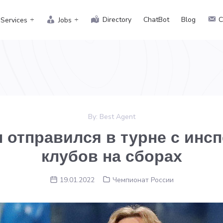
Directory
ChatBot
Blog
C
Services
Jobs
By:
Best Agent
 отправился в турне с инс
клубов на сборах
19.01.2022
Чемпионат России