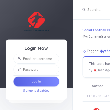
Social Football 
Футбольный аген
Login Now
Tagged:
футбо
This topic ha
by
Best Ag
Log In
Author
Signup is disabled
11.10.2015 at 1