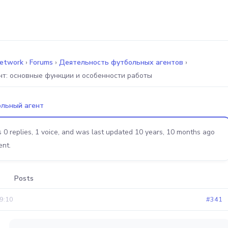
Network
›
Forums
›
Деятельность футбольных агентов
›
т: основные функции и особенности работы
льный агент
s 0 replies, 1 voice, and was last updated
10 years, 10 months ago
ent
.
Posts
9:10
#341