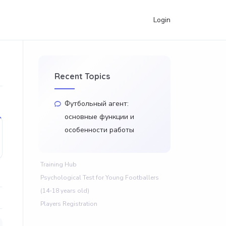
Login
Recent Topics
Футбольный агент:
основные функции и
особенности работы
Training Hub
Psychological Test for Young Footballers
(14-18 years old)
Players Registration